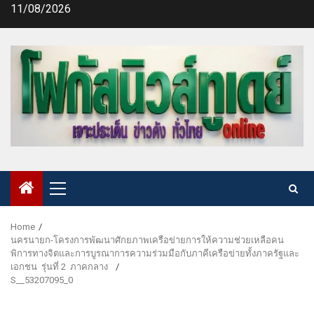
Skip
11/08/2026
to
content
Primary
Menu
Home
นครนายก-โครงการพัฒนาศักยภาพเครือข่ายการให้ความช่วยเหลือคน
พิการทางจิตและการบูรณาการความร่วมมือกับภาคีเครือข่ายทั้งภาครัฐและ
เอกชน รุ่นที่ 2 ภาคกลาง
S__53207095_0