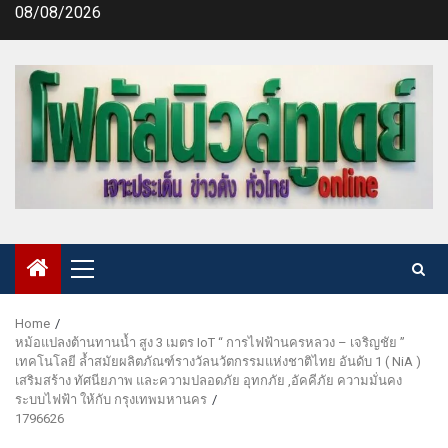
Skip
08/08/2026
to
content
Primary
Menu
Home
หม้อแปลงต้านทานน้ำ สูง 3 เมตร IoT “ การไฟฟ้านครหลวง – เจริญชัย ”
เทคโนโลยี ล้ำสมัยผลิตภัณฑ์รางวัลนวัตกรรมแห่งชาติไทย อันดับ 1 ( NiA )
เสริมสร้าง ทัศนียภาพ และความปลอดภัย อุทกภัย ,อัคคีภัย ความมั่นคง
ระบบไฟฟ้า ให้กับ กรุงเทพมหานคร
1796626