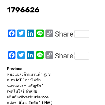
1796626
Facebook
Twitter
LinkedIn
Line
Copy
Share
Link
Facebook
Twitter
LinkedIn
Line
Copy
Share
Link
Post
Previous
หม้อแปลงต้านทานน้ำ สูง 3
navigation
เมตร IoT “ การไฟฟ้า
นครหลวง – เจริญชัย ”
เทคโนโลยี ล้ำสมัย
ผลิตภัณฑ์รางวัลนวัตกรรม
แห่งชาติไทย อันดับ 1 ( NiA )