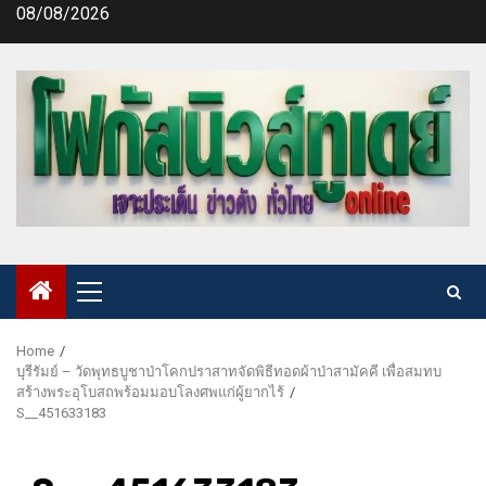
Skip
08/08/2026
to
content
Primary
Menu
Home
บุรีรัมย์ – วัดพุทธบูชาป่าโคกปราสาทจัดพิธีทอดผ้าป่าสามัคคี เพื่อสมทบ
สร้างพระอุโบสถพร้อมมอบโลงศพแก่ผู้ยากไร้
S__451633183