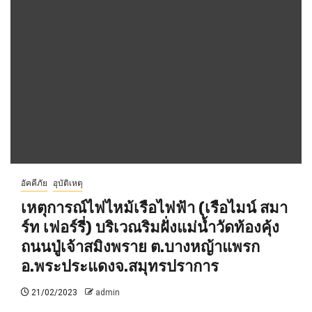
อัคคีภัย
อุบัติเหตุ
เหตุการณ์ไฟไหม้เรือไฟฟ้า (เรือไมน์ สมา
ร์ท เฟอร์รี่) บริเวณริมฝั่งแม่น้ำวัดท้องคุ้ง
ถนนปู่เจ้าสมิงพราย ต.บางหญ้าแพรก
อ.พระประแดงจ.สมุทรปราการ
21/02/2023
admin