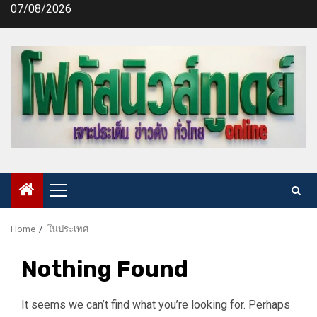
Skip
07/08/2026
to
content
Primary
Menu
Home
ในประเทศ
Nothing Found
It seems we can’t find what you’re looking for. Perhaps