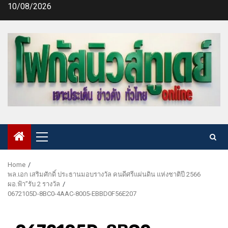
Skip
10/08/2026
to
content
Primary
Menu
Home
พล.เอก เสริมศักดิ์ ประธานมอบรางวัล คนดีศรีแผ่นดิน แห่งชาติปี 2566
ผอ.ฟ้า”รับ 2 รางวัล
0672105D-8BC0-4AAC-8005-EBBD0F56E207