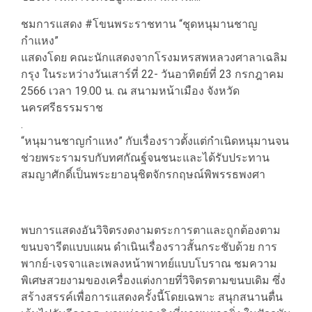
ชมการแสดง #โขนพระราชทาน “ชุดหนุมานชาญ
กำแหง”
แสดงโดย คณะนักแสดงจากโรงมหรสพหลวงศาลาเฉลิม
กรุง ในระหว่างวันเสาร์ที่ 22- วันอาทิตย์ที่ 23 กรกฎาคม
2566 เวลา 19.00 น. ณ สนามหน้าเมือง จังหวัด
นครศรีธรรมราช
.
“หนุมานชาญกำแหง” กับเรื่องราวตั้งแต่กำเนิดหนุมานจน
ช่วยพระรามรบกับทศกัณฐ์จนชนะและได้รับประทาน
สมญาศักดิ์เป็นพระยาอนุชิตจักรกฤษณ์พิพรรธพงศา
พบการแสดงอันวิจิตรงดงามตระการตาและถูกต้องตาม
ขนบจารีตแบบแผน ดำเนินเรื่องราวสั้นกระชับด้วย การ
พากย์-เจรจาและเพลงหน้าพาทย์แบบโบราณ ชมความ
พิเศษสวยงามของเครื่องแต่งกายที่วิจิตรตามขนบเดิม ซึ่ง
สร้างสรรค์เพื่อการแสดงครั้งนี้โดยเฉพาะ สนุกสนานตื่น