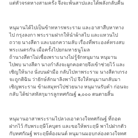
แต่หัวจรดหางสามครั้ง จึงจะพ้นสาปและได้พลังกลับคืน
หนุมานได้ไปเป็นข้าทหารพระราม และอาสาสืบหาทาง
ไป กรุงลงกา พระรามฝากให้นำผ้าสไบ และแหวนไป
ถวาย นางสีดา และบอกความลับ เรื่องที่พระองค์ทรงสบ
พระเนตรกัน เมื่อครั้งไปยกมหาธนูโมล
ถ้านางสีดาไม่เชื่อเพราะนางไม่รู้จักหนุมาน หนุมาน
ไปพบ นางสีดา นางกำลังจะผูกคอตายจึงเข้าช่วยไว้ และ
เชิญให้นาง นั่งบนฝ่ามือ กลับไปหาพระราม นางสีดาเกรง
จะถูกติฉิน ว่ายักษ์ลักมาลิงพาไป จึงให้หนุมานกลับมา
เชิญพระราม ข้ามสมุทรไปช่วยนาง หนุมานรับคำ ก่อนจะ
กลับ ได้ฆ่าสหัสกุมารลูกทศกัณฐ์ ๑,๐๐๐ ตนตายสิ้น
หนุมานอาสาพระรามไปลวงเอาดวงใจทศกัณฐ์ ที่ถอด
ฝากไว้ กับพระฤษีโคบุตร และขอให้พระฤษี พาไปฝากตัว
กับทศกัณฐ์ พระฤษีต้องมนต์ หนุมานมอบกล่องดวงใจทศ