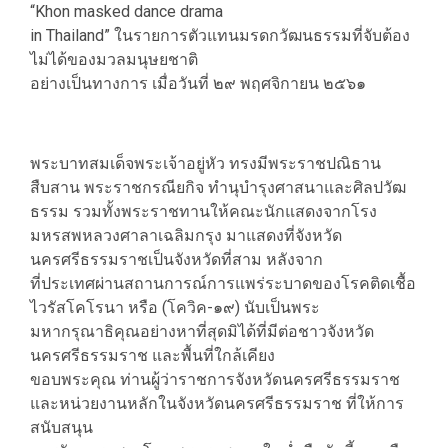
“Khon masked dance drama
in Thailand” ในรายการตัวแทนมรดกวัฒนธรรมที่จับต้อง
ไม่ได้ของมวลมนุษยชาติ
อย่างเป็นทางการ เมื่อวันที่ ๒๙ พฤศจิกายน ๒๕๖๑
​​พระบาทสมเด็จพระเจ้าอยู่หัว ทรงมีพระราชปณิธาน
สืบสาน พระราชกรณียกิจ ทำนุบำรุงศาสนาและศิลปวัฒ
ธรรม รวมทั้งพระราชทานให้คณะนักแสดงจากโรง
มหรสพหลวงศาลาเฉลิมกรุง มาแสดงที่จังหวัด
นครศรีธรรมราชเป็นจังหวัดที่สาม หลังจาก
ที่ประเทศผ่านสถานการณ์การแพร่ระบาดของโรคติดเชื้อ
ไวรัสโคโรนา หรือ (โควิค-๑๙) นับเป็นพระ
มหากรุณาธิคุณอย่างหาที่สุดมิได้ที่มีต่อชาวจังหวัด
นครศรีธรรมราช และพื้นที่ใกล้เคียง
​​ขอบพระคุณ ท่านผู้ว่าราชการจังหวัดนครศรีธรรมราช
และหน่วยงานหลักในจังหวัดนครศรีธรรมราช ที่ให้การ
สนับสนุน