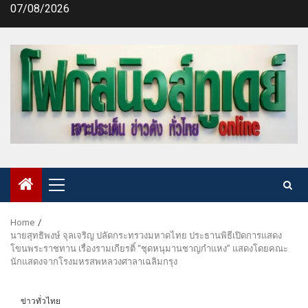
Skip
07/08/2026
to
content
Primary
Menu
Home
นายสุทธิพงษ์ จุลเจริญ ปลัดกระทรวงมหาดไทย ประธานพิธีเปิดการแสดง
โขนพระราชทาน เรื่องรามเกียรติ์ “ชุดหนุมานชาญกำแหง” แสดงโดยคณะ
นักแสดงจากโรงมหรสพหลวงศาลาเฉลิมกรุง
ข่าวทั่วไทย