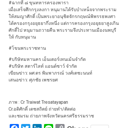
#ฉากที่ ๘ ขุนทหารครองพารา
เมื่อเสร็จศึกกรุงลงกา หนุมานได้รับบำเหน็จจากพระราม
ให้สมญาศักดิ์ เป็นพระยาอนุชิตจักรกฤษณ์พิพรรธพงศา
ได้ครองกรุงอยุธยากึ่งหนึ่ง แต่การครองกรุงอยุธยาสูงเกิน
ศักดิ์ไป หนุมานถวายคืน พระรามจึงประทานเมืองนพบุรี
ให้ กับหนุมาน
#โขนพระราชทาน
#บริษัทมหานคร เอ็นเตอร์เทนเม้นจำกัด
#บริษัท สตาร์ไลท์ แอนด์ซาว์ จำกัด
เขียนข่าว: ผศ.ดร พิมพาภรณ์ วงศ์เตชะนนท์
เสนอข่าว: ศุภชัย เพชรยศ
ภาพ : Cr Traiwat Tresatayapan
Cr.อดิศักดิ์ เดชสถิตย์ ถ่ายทำ/ตัดต่อ
และชมรม ถ่ายภาพจังหวัดนครศรีธรรมราช