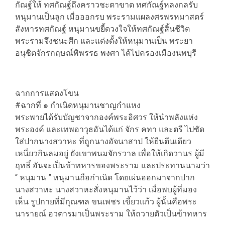
กัณฐ์ให้ ทศกัณฐ์ถึงคราวชะตาขาด ทศกัณฐ์หลงกลรับ
หนุมานเป็นลูก เมื่อออกรบ พระรามแผลงศรพรหมาสตร์
สังหารทศกัณฐ์ หนุมานขยี้ดวงใจให้ทศกัณฐ์สิ้นชีวิต
พระรามจึงชนะศึก และแต่งตั้งให้หนุมานเป็น พระยา
อนุชิตจักรกฤษณ์พิพรรธ พงศา ได้ไปครองเมืองนพบุรี
ฉากการแสดงโขน
#ฉากที่ ๑ กำเนิดหนุมานชาญกำแหง
พระพายได้รับบัญชาจากองค์พระอิศวร ให้นำพลังแห่ง
พระองค์ และเทพอาวุธอันได้แก่ จักร คทา และตรี ไปซัด
ใส่ปากนางสวาหะ ที่ถูกนางอัจนาสาป ให้ยืนตีนเดียว
เหนี่ยวกินลมอยู่ ยังเขาพนมจักรวาล เพื่อให้เกิดวานร ผู้มี
ฤทธิ์ อันจะเป็นข้าทหารของพระราม และประทานนามว่า
“ หนุมาน ” หนุมานถือกำเนิด โดยเผ่นออกมาจากปาก
นางสวาหะ นางสวาหะสั่งหนุมานไว้ว่า เมื่อพบผู้ที่มอง
เห็น รูปกายที่มีกุณฑล ขนเพชร เขี้ยวแก้ว ผู้นั้นคือพระ
นารายณ์ อวตารมาเป็นพระราม ให้ถวายตัวเป็นข้าทหาร