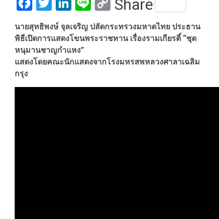
Facebook
Twitter
LinkedIn
Line
Copy
Share
Link
นายสุทธิพงษ์ จุลเจริญ ปลัดกระทรวงมหาดไทย ประธาน
พิธีเปิดการแสดงโขนพระราชทาน เรื่องรามเกียรติ์ “ชุด
หนุมานชาญกำแหง”
แสดงโดยคณะนักแสดงจากโรงมหรสพหลวงศาลาเฉลิม
กรุง