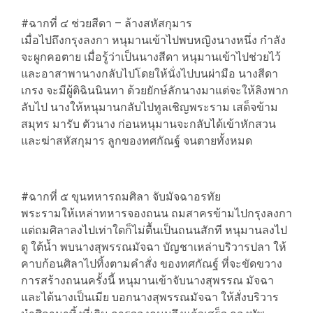
#ฉากที่ ๔ ช่วยสีดา – ล้างสหัสกุมาร
เมื่อไปถึงกรุงลงกา หนุมานเข้าไปพบหญิงนางหนึ่ง กำลัง
จะผูกคอตาย เมื่อรู้ว่าเป็นนางสีดา หนุมานเข้าไปช่วยไว้
และอาสาพานางกลับไปโดยให้นั่งไปบนผ่ามือ นางสีดา
เกรง จะมีผู้ติฉินนินทา ด้วยยักษ์ลักนางมาแต่จะให้ลิงพาก
ลับไป นางให้หนุมานกลับไปทูลเชิญพระราม เสด็จข้าม
สมุทร มารับ ตัวนาง ก่อนหนุมานจะกลับได้เข้าหักสวน
และฆ่าสหัสกุมาร ลูกของทศกัณฐ์ จนตายทั้งหมด
#ฉากที่ ๕ ขุนทหารถมศิลา จับมัจฉาอรทัย
พระรามให้เหล่าทหารจองถนน ถมสาครข้ามไปกรุงลงกา
แต่ถมศิลาลงไปเท่าใดก็ไม่ตื้นเป็นถนนสักที หนุมานลงไป
ดู ใต้น้ำ พบนางสุพรรณมัจฉา บัญชาเหล่าบริวารปลา ให้
คาบก้อนศิลาไปทิ้งตามคำสั่ง ของทศกัณฐ์ ที่จะขัดขวาง
การสร้างถนนครั้งนี้ หนุมานเข้าจับนางสุพรรณ มัจฉา
และได้นางเป็นเมีย บอกนางสุพรรณมัจฉา ให้สั่งบริวาร