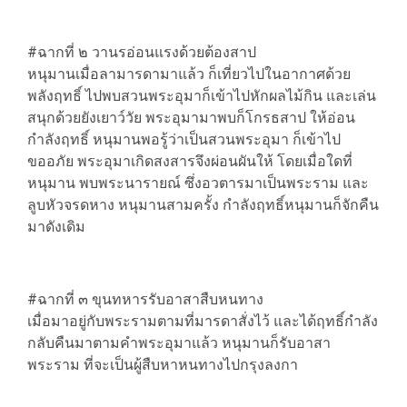
#ฉากที่ ๒ วานรอ่อนแรงด้วยต้องสาป
หนุมานเมื่อลามารดามาแล้ว ก็เที่ยวไปในอากาศด้วย
พลังฤทธิ์ ไปพบสวนพระอุมาก็เข้าไปหักผลไม้กิน และเล่น
สนุกด้วยยังเยาว์วัย พระอุมามาพบก็โกรธสาป ให้อ่อน
กำลังฤทธิ์ หนุมานพอรู้ว่าเป็นสวนพระอุมา ก็เข้าไป
ขออภัย พระอุมาเกิดสงสารจึงผ่อนผันให้ โดยเมื่อใดที่
หนุมาน พบพระนารายณ์ ซึ่งอวตารมาเป็นพระราม และ
ลูบหัวจรดหาง หนุมานสามครั้ง กำลังฤทธิ์หนุมานก็จักคืน
มาดังเดิม
#ฉากที่ ๓ ขุนทหารรับอาสาสืบหนทาง
เมื่อมาอยู่กับพระรามตามที่มารดาสั่งไว้ และได้ฤทธิ์กำลัง
กลับคืนมาตามคำพระอุมาแล้ว หนุมานก็รับอาสา
พระราม ที่จะเป็นผู้สืบหาหนทางไปกรุงลงกา