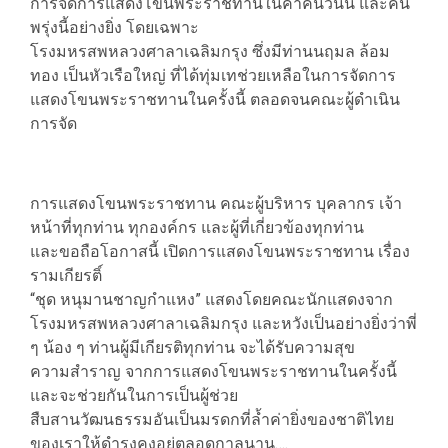
การจัดการแสดงโขนพระราชทานในค่ำคืนวันนี้ และคืน
พรุ่งนี้อย่างยิ่ง โดยเฉพาะ
โรงมหรสพหลวงศาลาเฉลิมกรุง ซึ่งมีท่านนฤมล ล้อม
ทอง เป็นหัวเรือใหญ่ ที่ได้ทุ่มเทช่วยเหลือในการจัดการ
แสดงโขนพระราชทานในครั้งนี้ ตลอดจนคณะผู้ดำเนิน
การจัด
การแสดงโขนพระราชทาน คณะผู้บริหาร บุคลากร เจ้า
หน้าที่ทุกท่าน ทุกองค์กร และผู้ที่เกี่ยวข้องทุกท่าน
​​และขอถือโอกาสนี้ เปิดการแสดงโขนพระราชทาน เรื่อง
รามเกียรติ์
“ชุด หนุมานชาญกำแหง” แสดงโดยคณะนักแสดงจาก
โรงมหรสพหลวงศาลาเฉลิมกรุง และหวังเป็นอย่างยิ่งว่าพี่
ๆ น้อง ๆ ท่านผู้มีเกียรติทุกท่าน จะได้รับความสุข
ความสำราญ จากการแสดงโขนพระราชทานในครั้งนี้
และจะช่วยกันในการเป็นผู้ช่วย
สืบสานวัฒนธรรมอันเป็นมรดกที่ล้ำค่ายิ่งของชาติไทย
ของเราให้ดำรงคงอยู่ตลอดกาลนาน….