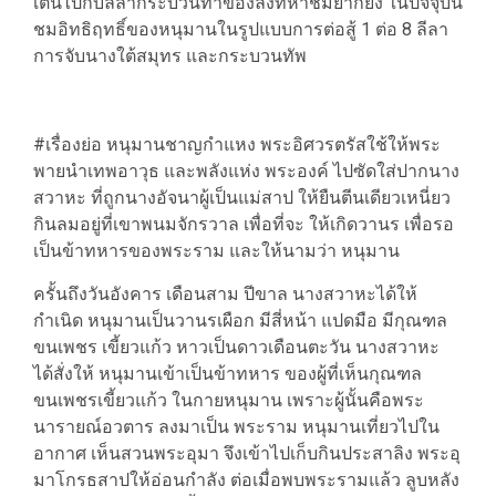
เต้นไปกับลีลากระบวนท่าของลิงที่หาชมยากยิ่ง ในปัจจุบัน
ชมอิทธิฤทธิ์ของหนุมานในรูปแบบการต่อสู้ 1 ต่อ 8 ลีลา
การจับนางใต้สมุทร และกระบวนทัพ
#เรื่องย่อ หนุมานชาญกำแหง พระอิศวรตรัสใช้ให้พระ
พายนำเทพอาวุธ และพลังแห่ง พระองค์ ไปซัดใส่ปากนาง
สวาหะ ที่ถูกนางอัจนาผู้เป็นแม่สาป ให้ยืนตีนเดียวเหนี่ยว
กินลมอยู่ที่เขาพนมจักรวาล เพื่อที่จะ ให้เกิดวานร เพื่อรอ
เป็นข้าทหารของพระราม และให้นามว่า หนุมาน
ครั้นถึงวันอังคาร เดือนสาม ปีขาล นางสวาหะได้ให้
กำเนิด หนุมานเป็นวานรเผือก มีสี่หน้า แปดมือ มีกุณฑล
ขนเพชร เขี้ยวแก้ว หาวเป็นดาวเดือนตะวัน นางสวาหะ
ได้สั่งให้ หนุมานเข้าเป็นข้าทหาร ของผู้ที่เห็นกุณฑล
ขนเพชรเขี้ยวแก้ว ในกายหนุมาน เพราะผู้นั้นคือพระ
นารายณ์อวตาร ลงมาเป็น พระราม หนุมานเที่ยวไปใน
อากาศ เห็นสวนพระอุมา จึงเข้าไปเก็บกินประสาลิง พระอุ
มาโกรธสาปให้อ่อนกำลัง ต่อเมื่อพบพระรามแล้ว ลูบหลัง