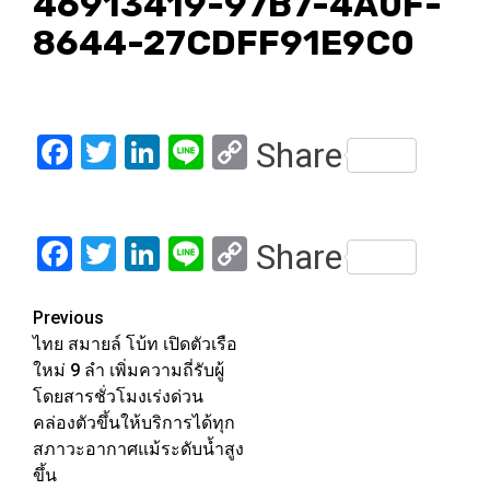
46913419-97B7-4A0F-
8644-27CDFF91E9C0
Facebook
Twitter
LinkedIn
Line
Copy
Share
Link
Facebook
Twitter
LinkedIn
Line
Copy
Share
Link
Post
Previous
ไทย สมายล์ โบ้ท เปิดตัวเรือ
navigation
ใหม่ 9 ลำ เพิ่มความถี่รับผู้
โดยสารชั่วโมงเร่งด่วน
คล่องตัวขึ้นให้บริการได้ทุก
สภาวะอากาศแม้ระดับน้ำสูง
ขึ้น