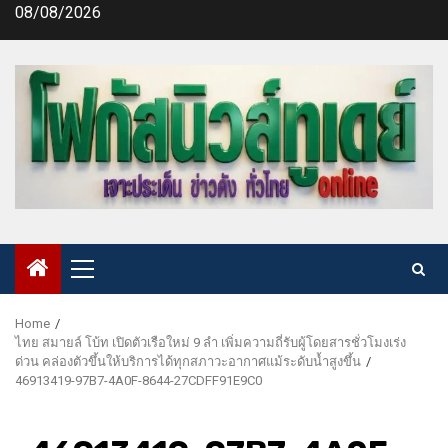
Skip
08/08/2026
to
content
Primary
Menu
Home
ไทย สมายล์ โบ้ท เปิดตัวเรือใหม่ 9 ลำ เพิ่มความถี่รับผู้โดยสารชั่วโมงเร่ง
ด่วน คล่องตัวขึ้นให้บริการได้ทุกสภาวะอากาศแม้ระดับน้ำสูงขึ้น
46913419-97B7-4A0F-8644-27CDFF91E9C0