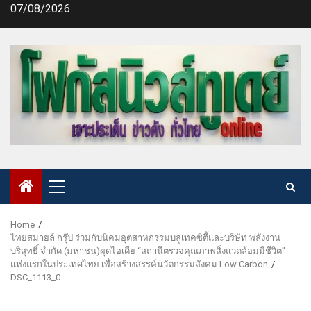
Skip
07/08/2026
to
content
Primary
Menu
Home
ไทยสมายล์ กรุ๊ป ร่วมกับนิคมอุตสาหกรรมบลูเทคซิตี้และบริษัท พลังงาน
บริสุทธิ์ จำกัด (มหาชน)ผุดไอเดีย “สถานีตรวจคุณภาพสิ่งแวดล้อมมีชีวิต”
แห่งแรกในประเทศไทย เพื่อสร้างสรรค์นวัตกรรมสังคม Low Carbon
DSC_1113_0