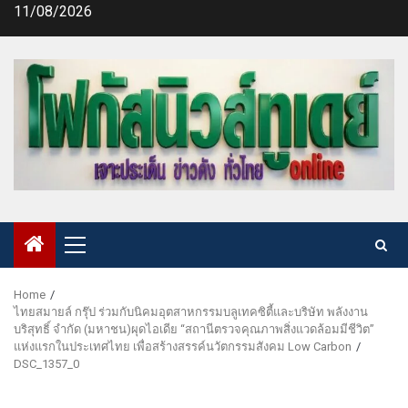
Skip
11/08/2026
to
content
Primary
Menu
Home
ไทยสมายล์ กรุ๊ป ร่วมกับนิคมอุตสาหกรรมบลูเทคซิตี้และบริษัท พลังงาน
บริสุทธิ์ จำกัด (มหาชน)ผุดไอเดีย “สถานีตรวจคุณภาพสิ่งแวดล้อมมีชีวิต”
แห่งแรกในประเทศไทย เพื่อสร้างสรรค์นวัตกรรมสังคม Low Carbon
DSC_1357_0