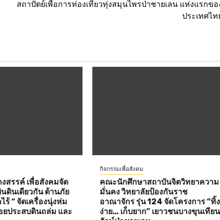
สถาปัตย์เพื่อการท่องเที่ยวทุ่งสมุนไพรป่าชายเลน แห่งแรกขอ
ประเทศไท
กิจกรรมเพื่อสังคม
งสรรค์ เพื่อสังคมจัด
คณะนักศึกษาสถาบันจิตวิทยาความ
นดินเดียวกัน ต้านภัย
มั่นคง วิทยาลัยป้องกันราช
ร้ “ จัดเครื่องนุ่งห่ม
อาณาจักร รุ่น 124 จัดโครงการ “ทิ้
ยประสบดินถล่ม และ
ง่าย… เก็บยาก” เยาวชนบางขุนเทีย