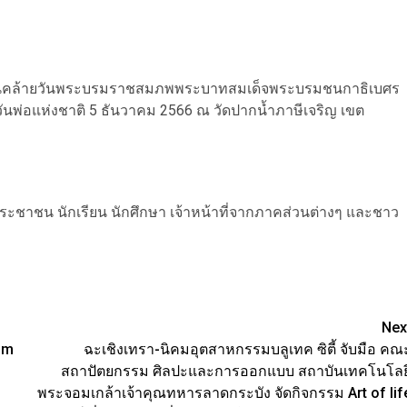
นวันคล้ายวันพระบรมราชสมภพพระบาทสมเด็จพระบรมชนกาธิเบศร
พ่อแห่งชาติ 5 ธันวาคม 2566 ณ วัดปากน้ำภาษีเจริญ เขต
ประชาชน นักเรียน นักศึกษา เจ้าหน้าที่จากภาคส่วนต่างๆ และชาว
Nex
ism
ฉะเชิงเทรา-นิคมอุตสาหกรรมบลูเทค ซิตี้ จับมือ คณ
สถาปัตยกรรม ศิลปะและการออกแบบ สถาบันเทคโนโลย
พระจอมเกล้าเจ้าคุณทหารลาดกระบัง จัดกิจกรรม Art of lif