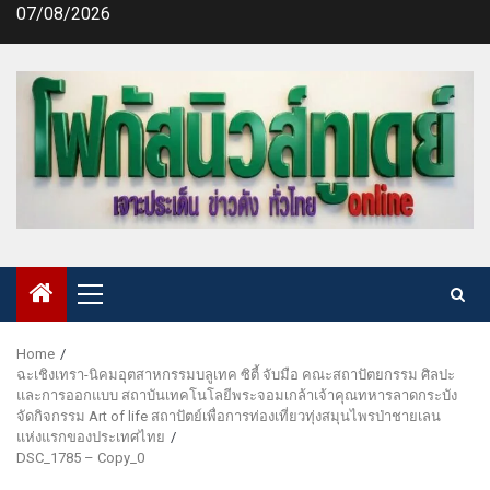
Skip
07/08/2026
to
content
Primary
Menu
Home
ฉะเชิงเทรา-นิคมอุตสาหกรรมบลูเทค ซิตี้ จับมือ คณะสถาปัตยกรรม ศิลปะ
และการออกแบบ สถาบันเทคโนโลยีพระจอมเกล้าเจ้าคุณทหารลาดกระบัง
จัดกิจกรรม Art of life สถาปัตย์เพื่อการท่องเที่ยวทุ่งสมุนไพรป่าชายเลน
แห่งแรกของประเทศไทย
DSC_1785 – Copy_0