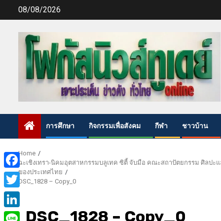
Skip
08/08/2026
to
content
การศึกษา
กิจกรรมเพื่อสังคม
กีฬา
ชาวบ้าน
Home
ฉะเชิงเทรา-นิคมอุตสาหกรรมบลูเทค ซิตี้ จับมือ คณะสถาปัตยกรรม ศิลปะแ
ของประเทศไทย
Facebook
DSC_1828 – Copy_0
Twitter
DSC_1828 – Copy_0
LinkedIn