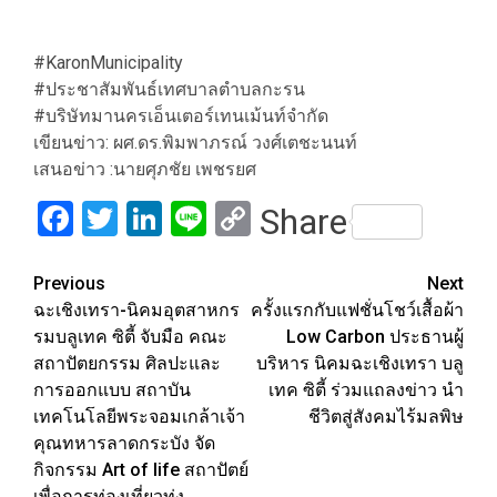
#KaronMunicipality
#ประชาสัมพันธ์เทศบาลตำบลกะรน
#บริษัทมานครเอ็นเตอร์เทนเม้นท์จำกัด
เขียนข่าว: ผศ.ดร.พิมพาภรณ์ วงศ์เตชะนนท์
เสนอข่าว :นายศุภชัย เพชรยศ
Facebook
Twitter
LinkedIn
Line
Copy
Share
Link
Post
Previous
Next
ฉะเชิงเทรา-นิคมอุตสาหกร
ครั้งแรกกับแฟชั่นโชว์เสื้อผ้า
navigation
รมบลูเทค ซิตี้ จับมือ คณะ
Low Carbon ประธานผู้
สถาปัตยกรรม ศิลปะและ
บริหาร นิคมฉะเชิงเทรา บลู
การออกแบบ สถาบัน
เทค ซิตี้ ร่วมแถลงข่าว นำ
เทคโนโลยีพระจอมเกล้าเจ้า
ชีวิตสู่สังคมไร้มลพิษ
คุณทหารลาดกระบัง จัด
กิจกรรม Art of life สถาปัตย์
เพื่อการท่องเที่ยวทุ่ง