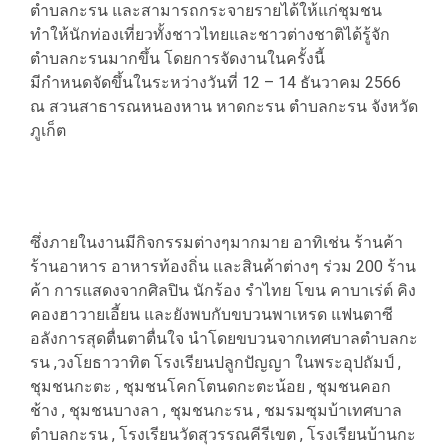
ตำบลกะรน และสามารถกระจายรายได้ให้แก่ชุมชน
ทำให้นักท่องเที่ยวทั้งชาวไทยและชาวต่างชาติได้รู้จัก
ตำบลกะรนมากขึ้น โดยการจัดงานในครั้งนี้
มีกำหนดจัดขึ้นในระหว่างวันที่ 12 – 14 ธันวาคม 2566
ณ สวนสาธารณหนองหาน หาดกะรน ตำบลกะรน จังหวัด
ภูเก็ต
ซึ่งภายในงานมีกิจกรรมต่างๆมากมาย อาทิเช่น ร้านค้า
ร้านอาหาร อาหารท้องถิ่น และสินค้าต่างๆ ร่วม 200 ร้าน
ค้า การแสดงจากศิลปิน นักร้อง รำไทย โขน คาบาเร่ต์ คิง
คองฮาวายเอี้ยน และยังพบกับขบวนพาเหรด แฟนตาซี
อลังการสุดตื่นตาตื่นใจ นำโดยขบวนจากเทศบาลตำบลกะ
รน ,วงโยธาวาทิต โรงเรียนปลูกปัญญา ในพระอุปถัมป์ ,
ชุมชนกะตะ , ชุมชนโคกโตนดกะตะน้อย , ชุมชนคอก
ช้าง , ชุมชนบางลา , ชุมชนกะรน , ชมรมซุมบ้าเทศบาล
ตำบลกะรน , โรงเรียนวัดสุวรรณคีรีเขต , โรงเรียนบ้านกะ