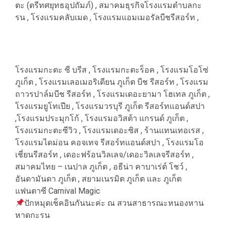
ตะ (ตรีทศยุทธอุปถัมภ์) , สมาคมธุรกิจโรงแรมตำบลกะ
รน , โรงแรมคลับเมด , โรงแรมแอมเมอรัลบีชรีสอร์ท ,
โรงแรมกะตะ ซี บรีส , โรงแรมกะตะร็อค , โรงแรมโอโซ่
ภูเก็ต , โรงแรมเลอเมอริเดียน ภูเก็ต บีช รีสอร์ท , โรงแรม
ถาวรปาล์มบีช รีสอร์ท , โรงแรมเดอะยามา โฮเทล ภูเก็ต ,
โรงแรมยูโทเปีย , โรงแรมวรบุรี ภูเก็ต รีสอร์ทแอนด์สปา
,โรงแรมประมุกโก้ , โรงแรมอวิสต้า แกรนด์ ภูเก็ต ,
โรงแรมกะตะซีวิว , โรงแรมเดอะซิส , ร้านแทนเทอเรส ,
โรงแรมไดม่อน คอจเทจ รีสอร์ทแอนด์สปา , โรงแรมโอ
เชี่ยนรีสอร์ท , เดอะฟร้อนวิลเลจ/เดอะวิลเลจรีสอร์ท ,
สมาคมไทย – เนปาล ภูเก็ต , อธีน่า คาบาเร่ต์ โชว์ ,
อันดามันดา ภูเก็ต , สยามเนรมิต ภูเก็ต และ ภูเก็ต
แฟนตาซี Carnival Magic
ปักหมุดเช็คอินกันนะค่ะ ณ สวนสาธารณะหนองหาน
หาดกะรน