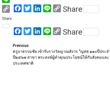
Facebook
Twitter
LinkedIn
Line
Copy
Share
Line
Link
Copy
Share
Link
Facebook
Twitter
LinkedIn
Line
Copy
Share
Link
Post
Previous
ครูบาธรรมชัย เข้ารับรางวัลญาณสังวร “ญสส.๑๑๐ปีประจ
navigation
ปี๒๕๖๗ สาขา พระสงฆ์ผู้ทำคุณประโยชน์ให้กับสังคมและ
ประเทศชาติ