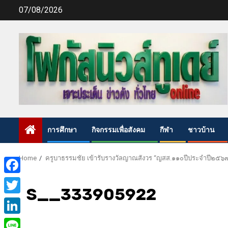
Skip
07/08/2026
to
content
การศึกษา
กิจกรรมเพื่อสังคม
กีฬา
ชาวบ้าน
Home
ครูบาธรรมชัย เข้ารับรางวัลญาณสังวร “ญสส.๑๑๐ปีประจำปี๒๕๖
Facebook
S__333905922
Twitter
LinkedIn