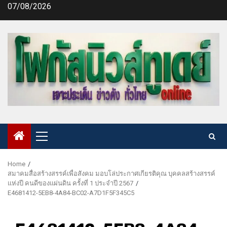
Skip
07/08/2026
to
content
Primary
Menu
Home
สมาคมสื่อสร้างสรรค์เพื่อสังคม มอบโล่ประกาศเกียรติคุณ บุคคลสร้างสรรค์
แห่งปี คนดีของแผ่นดิน ครั้งที่ 1 ประจำปี 2567
E4681412-5EB8-4A84-BC02-A7D1F5F345C5