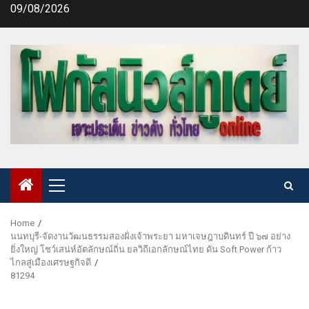
Skip
09/08/2026
to
content
Primary
Menu
Home
นนทบุรี-จัดงานวัฒนธรรมสองฝั่งเจ้าพระยา มหาเจษฎาบดินทร์ ปี ๖๗ อย่าง
ยิ่งใหญ่ โชว์เสน่ห์อัตลักษณ์ถิ่น ยลวิถีเอกลักษณ์ไทย ดัน Soft Power ก้าว
ไกลสู่เมืองเศรษฐกิจดี
81294