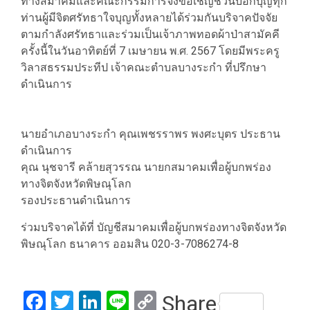
ทางสมาคมและคณะกรรมการจึงขอเชิญชวนบอกบุญทุก
ท่านผู้มีจิตศรัทธาใจบุญทั้งหลายได้ร่วมกันบริจาคปัจจัย
ตามกำลังศรัทธาและร่วมเป็นเจ้าภาพทอดผ้าป่าสามัคคี
ครั้งนี้ในวันอาทิตย์ที่ 7 เมษายน พ.ศ. 2567 โดยมีพระครู
วิลาสธรรมประทีป เจ้าคณะตำบลบางระกำ ที่ปรึกษา
ดำเนินการ
นายอำเภอบางระกำ คุณเพชรราพร พงศะบุตร ประธาน
ดำเนินการ
คุณ นุชจารี คล้ายสุวรรณ นายกสมาคมเพื่อผู้บกพร่อง
ทางจิตจังหวัดพิษณุโลก
รองประธานดำเนินการ
ร่วมบริจาคได้ที่ บัญชีสมาคมเพื่อผู้บกพร่องทางจิตจังหวัด
พิษณุโลก ธนาคาร ออมสิน 020-3-7086274-8
Facebook
Twitter
LinkedIn
Line
Copy
Share