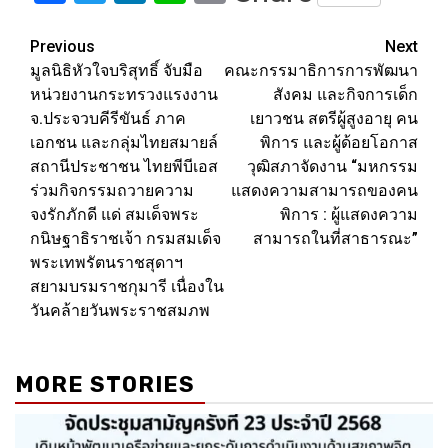
Link
Post
Previous
Next
มูลนิธิหัวใจบริสุทธิ์ จับมือ
คณะกรรมาธิการการพัฒนา
navigation
หน่วยงานกระทรวงแรงงาน
สังคม และกิจการเด็ก
จ.ประจวบคีรีขันธ์ ภาค
เยาวชน สตรีผู้สูงอายุ คน
เอกชน และกลุ่มไทยสมายล์
พิการ และผู้ด้อยโอกาส
สถานีประชาชน ไทยพีบีเอส
วุฒิสภาจัดงาน “มหกรรม
ร่วมกิจกรรมถวายความ
แสดงความสามารถของคน
จงรักภักดี แด่ สมเด็จพระ
พิการ : ผู้แสดงความ
กนิษฐาธิราชเจ้า กรมสมเด็จ
สามารถในที่สาธารณะ”
พระเทพรัตนราชสุดาฯ
สยามบรมราชกุมารี เนื่องใน
วันคล้ายวันพระราชสมภพ
MORE STORIES