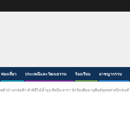
ท่องเที่ยว
ประเพณีและวัฒนธรรม
ร้องเรียน
อาชญากรรม
ผ้าป่า ยกช่อฟ้า ทำพิธีไม้ค้ำจุน ศิลปิน ดารา นักร้องศิษยานุศิษย์พุทธศาสนิกชนท