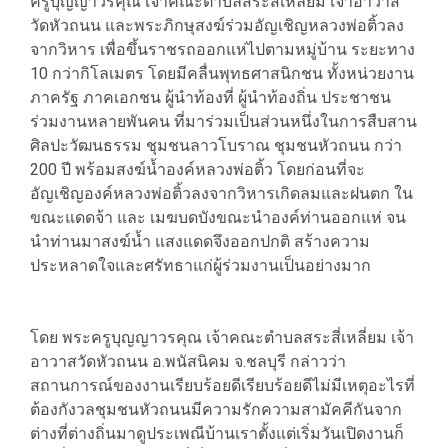
ครูบุญญาวรคุณ เจ้าคณะตำบลสระสี่เหลี่ยม เจ้าอาวาส
วัดหัวถนน และพระภิกษุสงฆ์ร่วมอัญเชิญหลวงพ่อติ้วลง
จากวิหาร เพื่อขึ้นราชรถออกแห่ไปตามหมู่บ้าน ระยะทาง
10 กว่ากิโลเมตร โดยมีคลื่นพุทธศาสนิกชน ทั้งหน่วยงาน
ภาครัฐ ภาคเอกชน ผู้นำท้องที่ ผู้นำท้องถิ่น ประชาชน
ร่วมงานหลายพันคน ที่มาร่วมเป็นส่วนหนึ่งในการสืบสาน
ศิลปะวัฒนธรรม ชุมชนลาวโบราณ ชุมชนหัวถนน กว่า
200 ปี พร้อมสงฆ์น้ำองค์หลวงพ่อติ้ว โดยก่อนที่จะ
อัญเชิญองค์หลวงพ่อติ้วลงจากวิหารเกิดลมและฝนตก ใน
ขณะแดดจ้า และ เมฆบดบังขณะนำองค์ท่านออกแห่ จน
นำท่านมาสงฆ์น้ำ แสงแดดจึงออกปกติ สร้างความ
ประหลาดใจและศรัทธาแก่ผู้ร่วมงานเป็นอย่างมาก
โดย พระครูบุญญาวรคุณ เจ้าคณะตำบลสระสี่เหลี่ยม เจ้า
อาวาสวัดหัวถนน อ.พนัสนิคม จ.ชลบุรี กล่าวว่า
สถานการณ์ของงานเรียบร้อยดีเรียบร้อยดีไม่มีเหตุอะไรที่
ต้องกังวลชุมชนหัวถนนมีความรักความสามัคคีกันจาก
ต่างที่ต่างถิ่นมาดูประเพณีบ้านเราตั้งแต่เริ่มวันเปิดงานก็