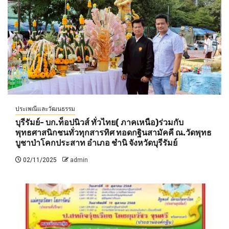
ประเพณีและวัฒนธรรม
บุรีรัมย์- บก.ท็อปนิวส์ ทั่วไทย( ภาคเหนือ)ร่วมกับ
พุทธศาสนิกชนทั่วทุกสารทิศ ทอดกฐินสามัคคี ณ.วัดพุทธ
บูชาป่าโคกประสาท อำเภอ ชำนิ จังหวัดบุรีรัมย์
02/11/2025
admin