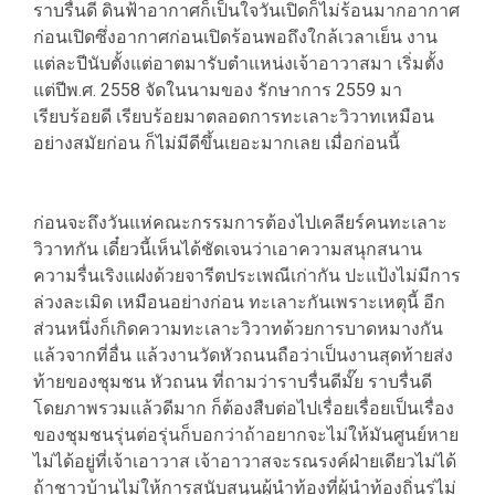
ราบรื่นดี ดินฟ้าอากาศก็เป็นใจวันเปิดก็ไม่ร้อนมากอากาศ
ก่อนเปิดซึ่งอากาศก่อนเปิดร้อนพอถึงใกล้เวลาเย็น งาน
แต่ละปีนับตั้งแต่อาตมารับตำแหน่งเจ้าอาวาสมา เริ่มตั้ง
แต่ปีพ.ศ. 2558 จัดในนามของ รักษาการ 2559 มา
เรียบร้อยดี เรียบร้อยมาตลอดการทะเลาะวิวาทเหมือน
อย่างสมัยก่อน ก็ไม่มีดีขึ้นเยอะมากเลย เมื่อก่อนนี้
ก่อนจะถึงวันแห่คณะกรรมการต้องไปเคลียร์คนทะเลาะ
วิวาทกัน เดี๋ยวนี้เห็นได้ชัดเจนว่าเอาความสนุกสนาน
ความรื่นเริงแฝงด้วยจารีตประเพณีเก่ากัน ปะแป้งไม่มีการ
ล่วงละเมิด เหมือนอย่างก่อน ทะเลาะกันเพราะเหตุนี้ อีก
ส่วนหนึ่งก็เกิดความทะเลาะวิวาทด้วยการบาดหมางกัน
แล้วจากที่อื่น แล้วงานวัดหัวถนนถือว่าเป็นงานสุดท้ายส่ง
ท้ายของชุมชน หัวถนน ที่ถามว่าราบรื่นดีมั๊ย ราบรื่นดี
โดยภาพรวมแล้วดีมาก ก็ต้องสืบต่อไปเรื่อยเรื่อยเป็นเรื่อง
ของชุมชนรุ่นต่อรุ่นก็บอกว่าถ้าอยากจะไม่ให้มันศูนย์หาย
ไม่ได้อยู่ที่เจ้าเอาวาส เจ้าอาวาสจะรณรงค์ฝ่ายเดียวไม่ได้
ถ้าชาวบ้านไม่ให้การสนับสนุนผู้นำท้องที่ผู้นำท้องถิ่นร่ไม่