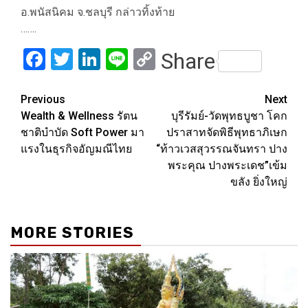
อ.พนัสนิคม จ.ชลบุรี กล่าวทิ้งท้าย
…….
Facebook
Twitter
LinkedIn
Line
Copy
Share
Link
Post
Previous
Next
Wealth & Wellness รัตน
บุรีรัมย์-วัดพุทธบูชา โคก
navigation
ชาติบำบัด Soft Power มา
ปราสาทจัดพิธีพุทธาภิเษก
แรงในธุรกิจอัญมณีไทย
“ท้าวเวสสุวรรณจันทรา ปาง
พระคุณ ปางพระเดช”เข้ม
ขลัง ยิ่งใหญ่
MORE STORIES