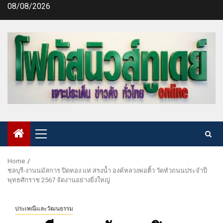
Skip
08/08/2026
to
content
Primary
Menu
Home
ชลบุรี-งานนมัสการ ปิดทอง แห่ สรงน้ำ องค์หลวงพ่อติ้ว วัดหัวถนนประจำปี
พุทธศักราช 2567 จัดงานอย่างยิ่งใหญ่
ประเพณีและวัฒนธรรม