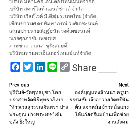
:บริษัท มหานคร เอ็นเตอร์เทนเม้นท์จำกัด
:บริษัท สตาร์ไลท์ แอนด์ซาวด์ จำกัด
:บริษัท เวิลด์ไวด์ มีเดีย(ประเทศไทย )จำกัด
เขียนข่าว:ผศ.ดร.พิมพาภรณ์ วงศ์เตชะนนท์
เสนอข่าว:นายณัฎฐ์ธนัน วงศ์เตขะนนท์
:นายศุกภาชัย เพชรยศ
ภาพข่าว: วาสนา ซูรังสฤษดิ์
บริษัทมหานครเอ็นเตอร์เทนเม้นท์จำกัด
Facebook
Twitter
LinkedIn
Line
Copy
Share
Link
Post
Previous
Next
บุรีรัมย์-วัดพุทธบูชา โคก
องค์บุญแห่งล้านนา ครูบา
navigation
ปราสาทจัดพิธีพุทธาภิเษก
ธรรมชัย เจ้าอาวาสวัดศรีพัน
“ท้าวเวสสุวรรณจันทรา ปาง
ต้น แจกหม้อข้าวหม้อแกง
พระคุณ ปางพระเดช”เข้ม
ให้แก่สตรีแม่บ้านเพื่อช่วย
ขลัง ยิ่งใหญ่
งานสังคม