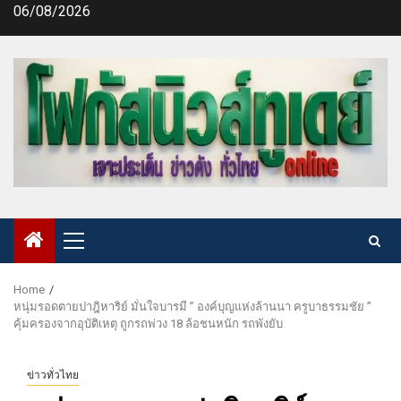
Skip
06/08/2026
to
content
Primary
Menu
Home
หนุ่มรอดตายปาฎิหาริย์ มั่นใจบารมี ” องค์บุญแห่งล้านนา ครูบาธรรมชัย ”
คุ้มครองจากอุบัติเหตุ ถูกรถพ่วง 18 ล้อชนหนัก รถพังยับ
ข่าวทั่วไทย