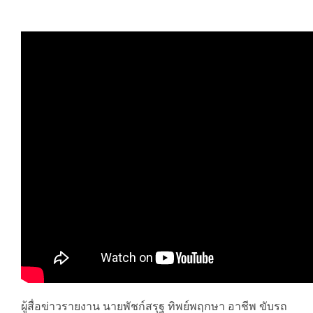
ผู้สื่อข่าวรายงาน นายพัชก์สรุฐ ทิพย์พฤกษา อาชีพ ขับรถ