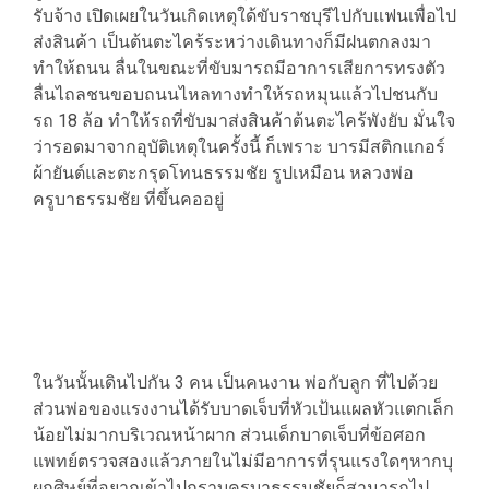
รับจ้าง เปิดเผยในวันเกิดเหตุใด้ขับราชบุรีไปกับแฟนเพื่อไป
ส่งสินค้า เป็นต้นตะไคร้ระหว่างเดินทางก็มีฝนตกลงมา
ทำให้ถนน ลื่นในขณะที่ขับมารถมีอาการเสียการทรงตัว
ลื่นไถลชนขอบถนนไหลทางทำให้รถหมุนแล้วไปชนกับ
รถ 18 ล้อ ทำให้รถที่ขับมาส่งสินค้าต้นตะไคร้พังยับ มั่นใจ
ว่ารอดมาจากอุบัติเหตุในครั้งนี้ ก็เพราะ บารมีสติกแกอร์
ผ้ายันต์และตะกรุดโทนธรรมชัย รูปเหมือน หลวงพ่อ
ครูบาธรรมชัย ที่ขึ้นคออยู่
ในวันนั้นเดินไปกัน 3 คน เป็นคนงาน พ่อกับลูก ที่ไปด้วย
ส่วนพ่อของแรงงานได้รับบาดเจ็บที่หัวเป้นแผลหัวแตกเล็ก
น้อยไม่มากบริเวณหน้าผาก ส่วนเด็กบาดเจ็บที่ข้อศอก
แพทย์ตรวจสองแล้วภายในไม่มีอาการที่รุนแรงใดๆหากบุ
ผูกศิษย์ที่อยากเข้าไปกราบครูบาธรรมชัยก็สามารถไป