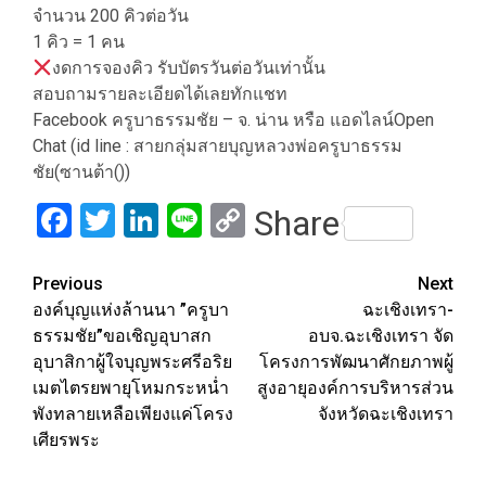
จำนวน 200 คิวต่อวัน
1 คิว = 1 คน
งดการจองคิว รับบัตรวันต่อวันเท่านั้น
สอบถามรายละเอียดได้เลยทักแชท
Facebook ครูบาธรรมชัย – จ. น่าน หรือ แอดไลน์Open
Chat (id line : สายกลุ่มสายบุญหลวงพ่อครูบาธรรม
ชัย(ซานต้า())
Facebook
Twitter
LinkedIn
Line
Copy
Share
Link
Post
Previous
Next
องค์บุญแห่งล้านนา ”ครูบา
ฉะเชิงเทรา-
navigation
ธรรมชัย”ขอเชิญอุบาสก
อบจ.ฉะเชิงเทรา จัด
อุบาสิกาผู้ใจบุญพระศรีอริย
โครงการพัฒนาศักยภาพผู้
เมตไตรยพายุโหมกระหน่ำ
สูงอายุองค์การบริหารส่วน
พังทลายเหลือเพียงแค่โครง
จังหวัดฉะเชิงเทรา
เศียรพระ