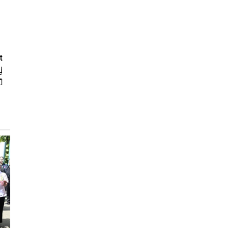
t
่
ี