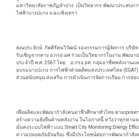
มหาวิทยาลัยราชภัฏลำปาง เป็นวิทยากร พัฒนาประสบการณ
ไฟฟ้าบางปะกง จ.ฉะเชิงเทรา
คุณประจักษ์ กิตติรัตนวิวัฒน์ รองกรรมการผู้จัดการ บริษัท เจ
รับเชิญจากทาง อ.กรอ.อศ ร่วมเป็นวิทยากรในงาน พัฒน
ประจำปี พ.ศ. 2567 โดย อ.กรอ.อศ. กลุ่มอาชีพพลังงานแ
อบรมบางปะกง การไฟฟ้าฝ่ายผลิตแห่งประเทศไทย (EGAT) อำเภ
ส่วนสนับสนุน ส่งเสริม การดำเนินการจัดการเรียน การสอ
เพื่อผลิตและพัฒนากำลังคนอาชีวศึกษาทั่วไทย ตามยุทธศา
สร้างความยั่งยืนด้านพลังงาน ในโอกาสนี้ หวังว่าทุกท่าน
มั่นคงระบบไฟฟ้า แบบ Smart City Monitoring Energy Effi
ความปลอดภัยอัจฉริยะ ซึ่งมีประโยชน์ต่อการพัฒนากำลั