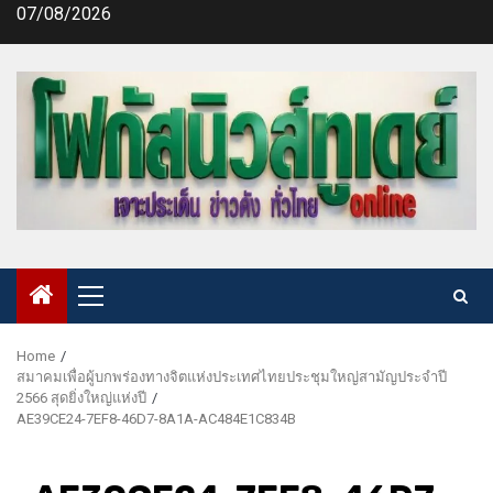
Skip
07/08/2026
to
content
Primary
Menu
Home
สมาคมเพื่อผู้บกพร่องทางจิตแห่งประเทศไทยประชุมใหญ่สามัญประจำปี
2566 สุดยิ่งใหญ่แห่งปี
AE39CE24-7EF8-46D7-8A1A-AC484E1C834B