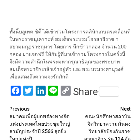
ทั้งนี้บลูเทค ซิตี้ ได้เข้าร่วมโครงการคลินิกเกษตรเคลื่อนที่
ในพระราชนุเคราะห์ สมเด็จพระบรมโอรสาธิราช ฯ
สยามมกุฎราชกุมาร โดยการ นึกข้าวกล่อง จำนวน 200
กล่อง มาแจกฟรี ให้กับผู้ที่มาเข้าร่วมโครงการในครั้งนี้
จึงมีความสำนึกในพระมหากรุณาธิคุณของพระบาท
สมเด็จพระวชิรเกล้าเจ้าอยู่หัว และพระบรมวงศานุวงศ์
เพื่อแสดงถึงความจงรักภักดี
Facebook
Twitter
LinkedIn
Line
Copy
Share
Link
Post
Previous
Next
สมาคมเพื่อผู้บกพร่องทางจิต
คณะนักศึกษาสถาบัน
navigation
แห่งประเทศไทยประชุมใหญ่
จิตวิทยาความมั่นคง
สามัญประจำปี 2566 สุดยิ่ง
วิทยาลัยป้องกันราช
ใหญ่แห่งปี
อาณาจักร รุ่น 124 จัด