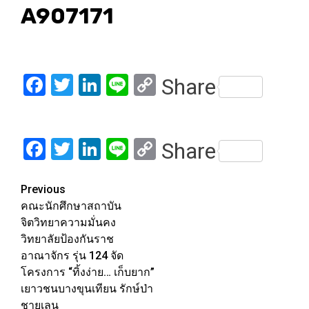
A907171
Facebook
Twitter
LinkedIn
Line
Copy
Share
Link
Facebook
Twitter
LinkedIn
Line
Copy
Share
Link
Post
Previous
คณะนักศึกษาสถาบัน
navigation
จิตวิทยาความมั่นคง
วิทยาลัยป้องกันราช
อาณาจักร รุ่น 124 จัด
โครงการ “ทิ้งง่าย… เก็บยาก”
เยาวชนบางขุนเทียน รักษ์ป่า
ชายเลน