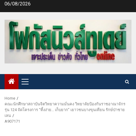
Skip
06/08/2026
to
content
Primary
Menu
Home
คณะนักศึกษาสถาบันจิตวิทยาความมั่นคง วิทยาลัยป้องกันราชอาณาจักร
รุ่น 124 จัดโครงการ “ทิ้งง่าย… เก็บยาก” เยาวชนบางขุนเทียน รักษ์ป่าชาย
เลน
A907171