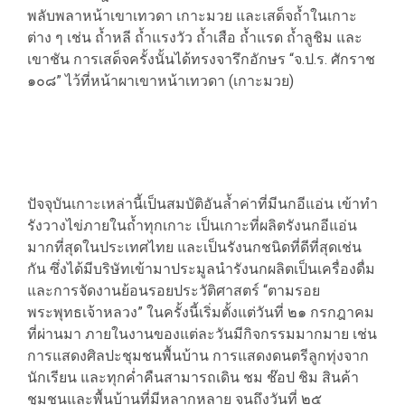
พลับพลาหน้าเขาเทวดา เกาะมวย และเสด็จถ้ำในเกาะ
ต่าง ๆ เช่น ถ้ำหลี ถ้ำแรงวัว ถ้ำเสือ ถ้ำแรด ถ้ำลูชิม และ
เขาชัน การเสด็จครั้งนั้นได้ทรงจารึกอักษร “จ.ป.ร. ศักราช
๑๐๘” ไว้ที่หน้าผาเขาหน้าเทวดา (เกาะมวย)
ปัจจุบันเกาะเหล่านี้เป็นสมบัติอันล้ำค่าที่มีนกอีแอ่น เข้าทำ
รังวางไข่ภายในถ้ำทุกเกาะ เป็นเกาะที่ผลิตรังนกอีแอ่น
มากที่สุดในประเทศไทย และเป็นรังนกชนิดที่ดีที่สุดเช่น
กัน ซึ่งได้มีบริษัทเข้ามาประมูลนำรังนกผลิตเป็นเครื่องดื่ม
และการจัดงานย้อนรอยประวัติศาสตร์ “ตามรอย
พระพุทธเจ้าหลวง” ในครั้งนี้เริ่มตั้งแต่วันที่ ๒๑ กรกฎาคม
ที่ผ่านมา ภายในงานของแต่ละวันมีกิจกรรมมากมาย เช่น
การแสดงศิลปะชุมชนพื้นบ้าน การแสดงดนตรีลูกทุ่งจาก
นักเรียน และทุกค่ำคืนสามารถเดิน ชม ช๊อป ชิม สินค้า
ชุมชนและพื้นบ้านที่มีหลากหลาย จนถึงวันที่ ๒๕