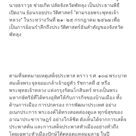
นายธราวุธ ช่วยเกิด ปลัดจังหวัดพัทลุง เป็นประธานพิธี
เปิดงาน ย้อนรอยประวัติศาสตร์ “ตามรอยพระพุทธเจ้า
หลวง” ในระหว่างวันที่ ๒๑- ๒๕ กรกฎาคม ๒๕๖๗ เพื่อ
เป็นการย้อนรำลึกถึงประวัติศาสตร์อันสำคัญของจังหวัด
พัทลุง
ตามที่จดหมายเหตุเสด็จประพาส คราว ร.ศ. ๑๐๘ พระบาท
สมเด็จพระจุลจอมเกล้าเจ้าอยู่หัว รัชกาลที่ ๕ หรือ
พระพุทธเจ้าหลวง แห่งกรุงรัตนโกสินทร์ ทรงเป็นพระ
มหากษัตริย์ที่ได้ทรงอุทิศให้กับภารกิจของบ้านเมือง ทั้ง
ด้านการเมือง การปกครอง การพัฒนาประเทศ อย่าง
อเนกประการ พระองค์ได้ทรงสอดส่องดูแล ทุกข์สุขของ
อาณาประชาราษฎร์ อย่างใกล้ชิด ดังเห็นได้จากการเสด็จ
ประพาสต้น และการเสด็จประพาสหัวเมืองอย่างทั่วถึง
โดยเฉพาะหัวเมืองปักษ์ใต้ตลอดแหลมมลายู ในปี