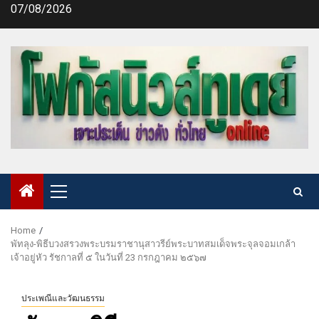
Skip
07/08/2026
to
content
Primary
Menu
Home
พัทลุง-พิธีบวงสรวงพระบรมราชานุสาวรีย์พระบาทสมเด็จพระจุลจอมเกล้า
เจ้าอยู่หัว รัชกาลที่ ๕ ในวันที่ 23 กรกฎาคม ๒๕๖๗
ประเพณีและวัฒนธรรม