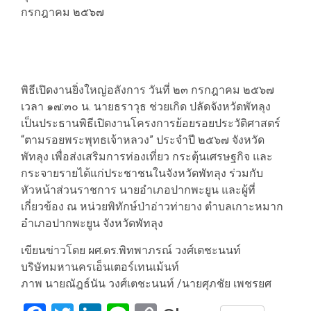
กรกฎาคม ๒๕๖๗
พิธีเปิดงานยิ่งใหญ่อลังการ วันที่ ๒๓ กรกฎาคม ๒๕๖๗
เวลา ๑๗:๓๐ น. นายธราวุธ ช่วยเกิด ปลัดจังหวัดพัทลุง
เป็นประธานพิธีเปิดงานโครงการย้อยรอยประวัติศาสตร์
“ตามรอยพระพุทธเจ้าหลวง” ประจำปี ๒๕๖๗ จังหวัด
พัทลุง เพื่อส่งเสริมการท่องเที่ยว กระตุ้นเศรษฐกิจ และ
กระจายรายได้แก่ประชาชนในจังหวัดพัทลุง ร่วมกับ
หัวหน้าส่วนราชการ นายอำเภอปากพะยูน และผู้ที่
เกี่ยวข้อง ณ หน่วยพิทักษ์ป่าอ่าวท่ายาง ตำบลเกาะหมาก
อำเภอปากพะยูน จังหวัดพัทลุง
เขียนข่าวโดย ผศ.ดร.พิทพาภรณ์ วงศ์เตชะนนท์
บริษัทมหานครเอ็นเตอร์เทนเม้นท์
ภาพ นายณัฎธ์นัน วงศ์เตชะนนท์ /นายศุภชัย เพชรยศ