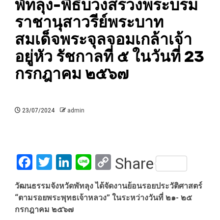
พัทลุง-พิธีบวงสรวงพระบรม
ราชานุสาวรีย์พระบาท
สมเด็จพระจุลจอมเกล้าเจ้า
อยู่หัว รัชกาลที่ ๕ ในวันที่ 23
กรกฎาคม ๒๕๖๗
23/07/2024
admin
Facebook
Twitter
LinkedIn
Line
Copy
Share
Link
วัฒนธรรมจังหวัดพัทลุง ได้จัดงานย้อนรอยประวัติศาสตร์
“ตามรอยพระพุทธเจ้าหลวง” ในระหว่างวันที่ ๒๑- ๒๕
กรกฎาคม ๒๕๖๗