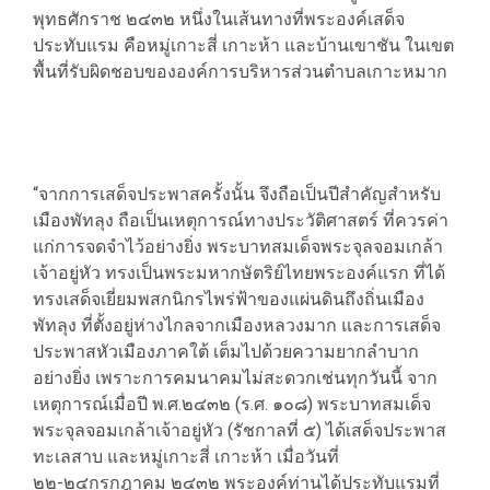
พุทธศักราช ๒๔๓๒ หนึ่งในเส้นทางที่พระองค์เสด็จ
ประทับแรม คือหมู่เกาะสี่ เกาะห้า และบ้านเขาชัน ในเขต
พื้นที่รับผิดชอบขององค์การบริหารส่วนตำบลเกาะหมาก
“จากการเสด็จประพาสครั้งนั้น จึงถือเป็นปีสำคัญสำหรับ
เมืองพัทลุง ถือเป็นเหตุการณ์ทางประวัติศาสตร์ ที่ควรค่า
แก่การจดจำไว้อย่างยิ่ง พระบาทสมเด็จพระจุลจอมเกล้า
เจ้าอยู่หัว ทรงเป็นพระมหากษัตริย์ไทยพระองค์แรก ที่ได้
ทรงเสด็จเยี่ยมพสกนิกรไพร่ฟ้าของแผ่นดินถึงถิ่นเมือง
พัทลุง ที่ตั้งอยู่ห่างไกลจากเมืองหลวงมาก และการเสด็จ
ประพาสหัวเมืองภาคใต้ เต็มไปด้วยความยากลำบาก
อย่างยิ่ง เพราะการคมนาคมไม่สะดวกเช่นทุกวันนี้ จาก
เหตุการณ์เมื่อปี พ.ศ.๒๔๓๒ (ร.ศ. ๑๐๘) พระบาทสมเด็จ
พระจุลจอมเกล้าเจ้าอยู่หัว (รัชกาลที่ ๕) ได้เสด็จประพาส
ทะเลสาบ และหมู่เกาะสี่ เกาะห้า เมื่อวันที่
๒๒-๒๔กรกฎาคม ๒๔๓๒ พระองค์ท่านได้ประทับแรมที่