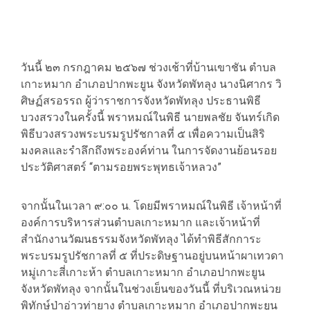
วันนี้ ๒๓ กรกฎาคม ๒๕๖๗ ช่วงเช้าที่บ้านเขาชัน ตำบล
เกาะหมาก อำเภอปากพะยูน จังหวัดพัทลุง นางนิศากร วิ
ศิษฏ์สรอรรถ ผู้ว่าราชการจังหวัดพัทลุง ประธานพิธี
บวงสรวงในครั้งนี้ พราหมณ์ในพิธี นายพลชัย จันทร์เกิด
พิธีบวงสรวงพระบรมรูปรัชกาลที่ ๕ เพื่อความเป็นสิริ
มงคลและรำลึกถึงพระองค์ท่าน ในการจัดงานย้อนรอย
ประวัติศาสตร์ “ตามรอยพระพุทธเจ้าหลวง”
จากนั้นในเวลา ๙:๐๐ น. โดยมีพราหมณ์ในพิธี เจ้าหน้าที่
องค์การบริหารส่วนตำบลเกาะหมาก และเจ้าหน้าที่
สำนักงานวัฒนธรรมจังหวัดพัทลุง ได้ทำพิธีสักการะ
พระบรมรูปรัชกาลที่ ๕ ที่ประดิษฐานอยู่บนหน้าผาเทวดา
หมู่เกาะสี่เกาะห้า ตำบลเกาะหมาก อำเภอปากพะยูน
จังหวัดพัทลุง จากนั้นในช่วงเย็นของวันนี้ ที่บริเวณหน่วย
พิทักษ์ป่าอ่าวท่ายาง ตำบลเกาะหมาก อำเภอปากพะยูน