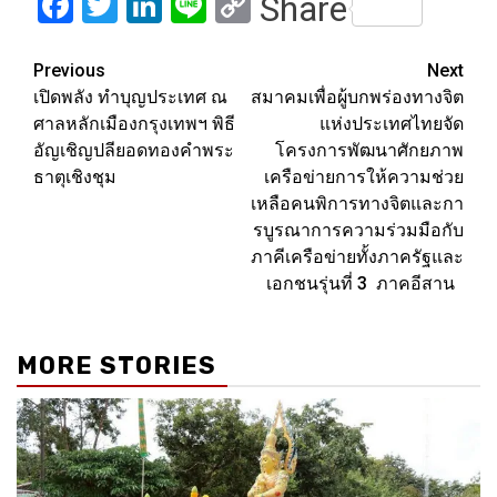
Facebook
Twitter
LinkedIn
Line
Copy
Share
Link
Post
Previous
Next
เปิดพลัง ทำบุญประเทศ ณ
สมาคมเพื่อผู้บกพร่องทางจิต
navigation
ศาลหลักเมืองกรุงเทพฯ พิธี
แห่งประเทศไทยจัด
อัญเชิญปลียอดทองคำพระ
โครงการพัฒนาศักยภาพ
ธาตุเชิงชุม
เครือข่ายการให้ความช่วย
เหลือคนพิการทางจิตและกา
รบูรณาการความร่วมมือกับ
ภาคีเครือข่ายทั้งภาครัฐและ
เอกชนรุ่นที่ 3 ภาคอีสาน
MORE STORIES