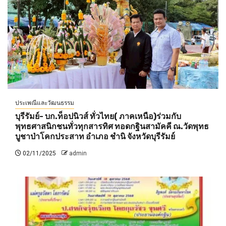
ประเพณีและวัฒนธรรม
บุรีรัมย์- บก.ท็อปนิวส์ ทั่วไทย( ภาคเหนือ)ร่วมกับ
พุทธศาสนิกชนทั่วทุกสารทิศ ทอดกฐินสามัคคี ณ.วัดพุทธ
บูชาป่าโคกประสาท อำเภอ ชำนิ จังหวัดบุรีรัมย์
02/11/2025
admin