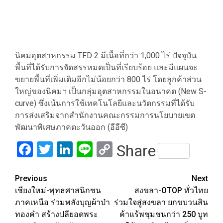
นิคมอุตสาหกรรม TFD 2 มีเนื้อที่กว่า 1,000 ไร่ ปัจจุบัน
พื้นที่ได้รับการจัดสรรหมดเป็นที่เรียบร้อย และมีแผนจะ
ขยายพื้นที่เพิ่มเติมอีกไม่น้อยกว่า 800 ไร่ โดยลูกค้าส่วน
ใหญ่ของนิคมฯ เป็นกลุ่มอุตสาหกรรมในอนาคต (New S-
curve) ซึ่งเน้นการใช้เทคโนโลยีและนวัตกรรมที่ได้รับ
การส่งเสริมจากสำนักงานคณะกรรมการนโยบายเขต
พัฒนาพิเศษภาคตะวันออก (อีอีซี)
Facebook
Twitter
LinkedIn
Line
Copy
Share
Link
Post
Previous
Next
เชียงใหม่-พุทธศาสนิกชน
สงขลา-OTOP ทั่วไทย
navigation
ภาคเหนือ ร่วมพลังบุญผ้าป่า
ร่วมใจสู่สงขลา ยกขบวนสิน
ทองคำ สร้างปลียอดพระ
ค้าแร้พชุมชนกว่า 250 บูท