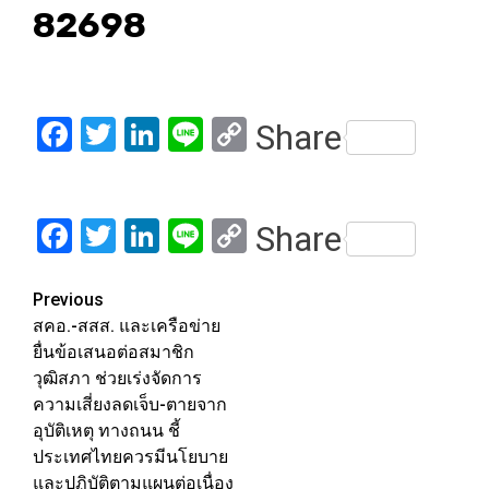
82698
Facebook
Twitter
LinkedIn
Line
Copy
Share
Link
Facebook
Twitter
LinkedIn
Line
Copy
Share
Link
Post
Previous
สคอ.-สสส. และเครือข่าย
navigation
ยื่นข้อเสนอต่อสมาชิก
วุฒิสภา ช่วยเร่งจัดการ
ความเสี่ยงลดเจ็บ-ตายจาก
อุบัติเหตุ ทางถนน ชี้
ประเทศไทยควรมีนโยบาย
และปฏิบัติตามแผนต่อเนื่อง