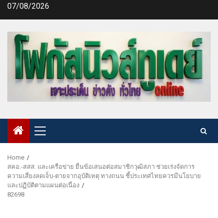
Skip
07/08/2026
to
content
Primary
Menu
Home
สคอ.-สสส. และเครือข่าย ยื่นข้อเสนอต่อสมาชิกวุฒิสภา ช่วยเร่งจัดการ
ความเสี่ยงลดเจ็บ-ตายจากอุบัติเหตุ ทางถนน ชี้ประเทศไทยควรมีนโยบาย
และปฏิบัติตามแผนต่อเนื่อง
82698