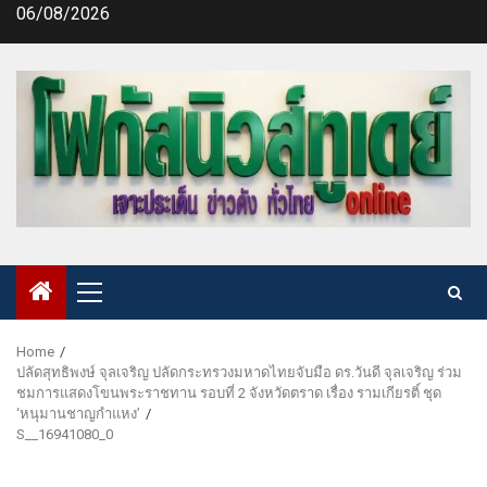
Skip
06/08/2026
to
content
Primary
Menu
Home
ปลัดสุทธิพงษ์ จุลเจริญ ปลัดกระทรวงมหาดไทยจับมือ ดร.วันดี จุลเจริญ ร่วม
ชมการแสดงโขนพระราชทาน รอบที่ 2 จังหวัดตราด เรื่อง รามเกียรติ์ ชุด
‘หนุมานชาญกำแหง’
S__16941080_0