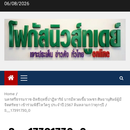
Skip
06/08/2026
to
content
Primary
Menu
Home
นครศรีธรรมราช-อิทธิฤทธิ์ปาฏิหาริย์ บารมีทวดเขี้ยวเพชร ศิษยานุศิษย์ผู้มี
จิตศรัทธา เข้าร่วมพิธีไหว้ครู ประจำปี 2567 ล้นหลามกว่าทุกๆปี
S__17391730_0