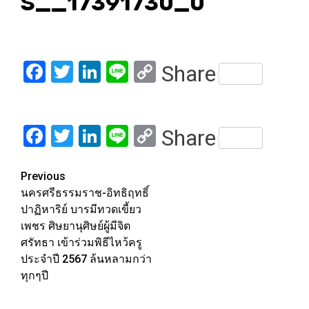
S__17391730_0
Facebook
Twitter
LinkedIn
Line
Copy
Share
Link
Facebook
Twitter
LinkedIn
Line
Copy
Share
Link
Post
Previous
นครศรีธรรมราช-อิทธิฤทธิ์
navigation
ปาฏิหาริย์ บารมีทวดเขี้ยว
เพชร ศิษยานุศิษย์ผู้มีจิต
ศรัทธา เข้าร่วมพิธีไหว้ครู
ประจำปี 2567 ล้นหลามกว่า
ทุกๆปี