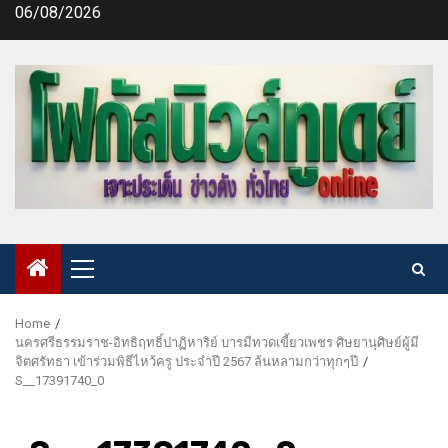
Skip
06/08/2026
to
content
Primary
Menu
Home
นครศรีธรรมราช-อิทธิฤทธิ์ปาฏิหาริย์ บารมีทวดเขี้ยวเพชร ศิษยานุศิษย์ผู้มี
จิตศรัทธา เข้าร่วมพิธีไหว้ครู ประจำปี 2567 ล้นหลามกว่าทุกๆปี
S__17391740_0