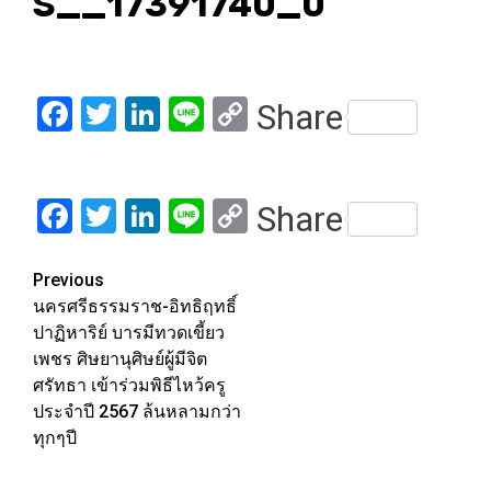
S__17391740_0
Facebook
Twitter
LinkedIn
Line
Copy
Share
Link
Facebook
Twitter
LinkedIn
Line
Copy
Share
Link
Post
Previous
นครศรีธรรมราช-อิทธิฤทธิ์
navigation
ปาฏิหาริย์ บารมีทวดเขี้ยว
เพชร ศิษยานุศิษย์ผู้มีจิต
ศรัทธา เข้าร่วมพิธีไหว้ครู
ประจำปี 2567 ล้นหลามกว่า
ทุกๆปี