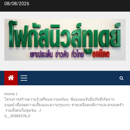
Skip
08/08/2026
to
content
Primary
Menu
Home
โครงการสร้างความรู้ เตรียมความพร้อม ซ้อมแผนรับมือภัยที่เกิดจาก
มนุษย์ เพื่อลดความเสี่ยงและความรุนแรง ช่วยเหลือคนพิการและครอบครัว
รวมทั้งคนในชุมชน
S__53993578_0