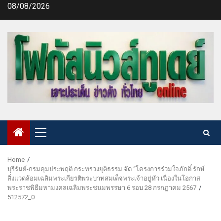
Skip
08/08/2026
to
content
Primary
Menu
Home
บุรีรัมย์-กรมคุมประพฤติ กระทรวงยุติธรรม จัด “โครงการร่วมใจภักดิ์ รักษ์
สิ่งแวดล้อมเฉลิมพระเกียรติพระบาทสมเด็จพระเจ้าอยู่หัว เนื่องในโอกาส
พระราชพิธีมหามงคลเฉลิมพระชนมพรรษา 6 รอบ 28 กรกฎาคม 2567
512572_0