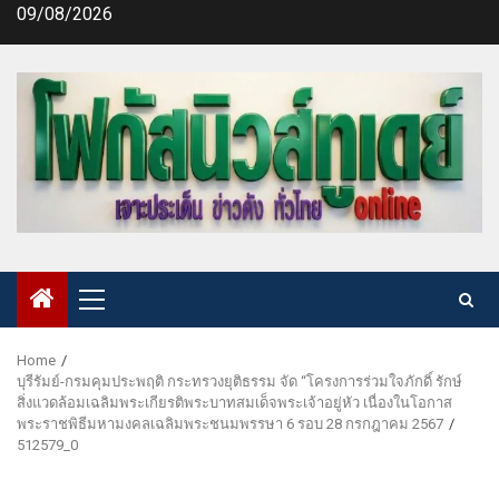
Skip
09/08/2026
to
content
Primary
Menu
Home
บุรีรัมย์-กรมคุมประพฤติ กระทรวงยุติธรรม จัด “โครงการร่วมใจภักดิ์ รักษ์
สิ่งแวดล้อมเฉลิมพระเกียรติพระบาทสมเด็จพระเจ้าอยู่หัว เนื่องในโอกาส
พระราชพิธีมหามงคลเฉลิมพระชนมพรรษา 6 รอบ 28 กรกฎาคม 2567
512579_0