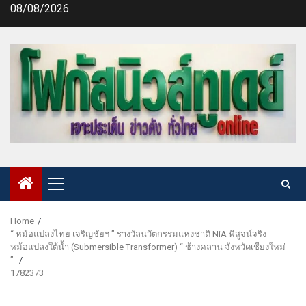
Skip
08/08/2026
to
content
Primary
Menu
Home
“ หม้อแปลงไทย เจริญชัยฯ ” รางวัลนวัตกรรมแห่งชาติ NiA พิสูจน์จริง
หม้อแปลงใต้น้ำ (Submersible Transformer) “ ช้างคลาน จังหวัดเชียงใหม่
”
1782373