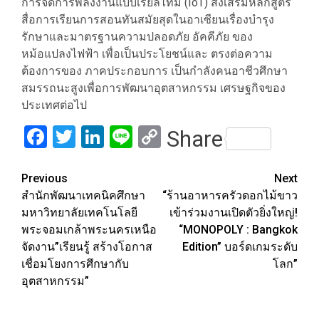
การจัดการพลังงานแบบเรียลไทม์ (IoT) ส่งเสริมหลักสูตร
สื่อการเรียนการสอนทันสมัยสุดในอาเซียนเรื่องบำรุง
รักษาและมาตรฐานความปลอดภัย อัคคีภัย ของ
หม้อแปลงไฟฟ้า เพื่อเป็นประโยชน์และ ตรงต่อความ
ต้องการของ ภาคประกอบการ เป็นกำลังคนอาชีวศึกษา
สมรรถนะสูงเพื่อการพัฒนาอุตสาหกรรม เศรษฐกิจของ
ประเทศต่อไป
Facebook
Twitter
LinkedIn
Line
Copy
Share
Link
Post
Previous
Next
สำนักพัฒนาเทคนิคศึกษา
“ร้านอาหารครัวดอกไม้ขาว
navigation
มหาวิทยาลัยเทคโนโลยี
เข้าร่วมงานเปิดตัวยิ่งใหญ่!
พระจอมเกล้าพระนครเหนือ
“MONOPOLY : Bangkok
จัดงาน”เรียนรู้ สร้างโอกาส
Edition” บอร์ดเกมระดับ
เชื่อมโยงการศึกษากับ
โลก”
อุตสาหกรรม”