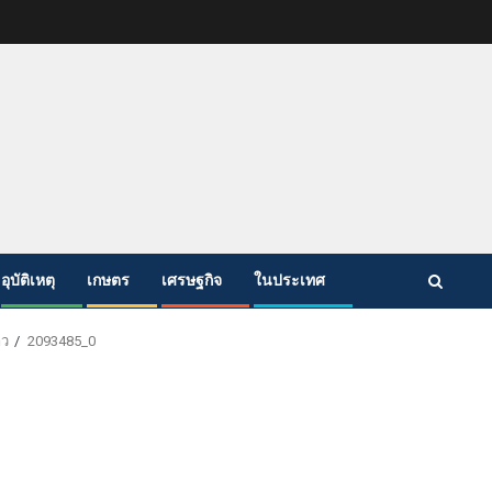
อุบัติเหตุ
เกษตร
เศรษฐกิจ
ในประเทศ
าว
2093485_0