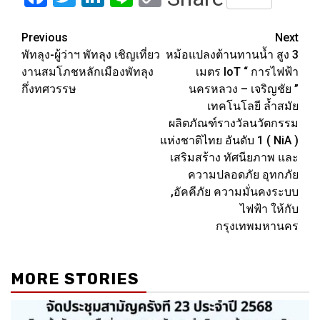
Link
Post
Previous
Next
พัทลุง-ผู้ว่าฯ พัทลุง เชิญเที่ยว
หม้อแปลงต้านทานน้ำ สูง 3
navigation
งานสมโภชหลักเมืองพัทลุง
เมตร IoT “ การไฟฟ้า
กึ่งทศวรรษ
นครหลวง – เจริญชัย ”
เทคโนโลยี ล้ำสมัย
ผลิตภัณฑ์รางวัลนวัตกรรม
แห่งชาติไทย อันดับ 1 ( NiA )
เสริมสร้าง ทัศนียภาพ และ
ความปลอดภัย อุทกภัย
,อัคคีภัย ความมั่นคงระบบ
ไฟฟ้า ให้กับ
กรุงเทพมหานคร
MORE STORIES