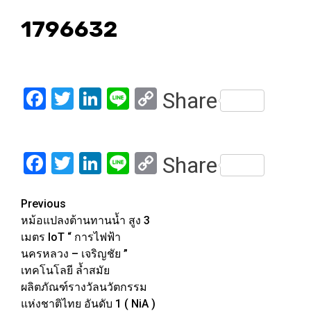
1796632
Facebook
Twitter
LinkedIn
Line
Copy
Share
Link
Facebook
Twitter
LinkedIn
Line
Copy
Share
Link
Post
Previous
หม้อแปลงต้านทานน้ำ สูง 3
navigation
เมตร IoT “ การไฟฟ้า
นครหลวง – เจริญชัย ”
เทคโนโลยี ล้ำสมัย
ผลิตภัณฑ์รางวัลนวัตกรรม
แห่งชาติไทย อันดับ 1 ( NiA )