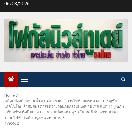
Skip
06/08/2026
to
content
Primary
Menu
Home
หม้อแปลงต้านทานน้ำ สูง 3 เมตร IoT “ การไฟฟ้านครหลวง – เจริญชัย ”
เทคโนโลยี ล้ำสมัยผลิตภัณฑ์รางวัลนวัตกรรมแห่งชาติไทย อันดับ 1 ( NiA )
เสริมสร้าง ทัศนียภาพ และความปลอดภัย อุทกภัย ,อัคคีภัย ความมั่นคง
ระบบไฟฟ้า ให้กับ กรุงเทพมหานคร
1796632