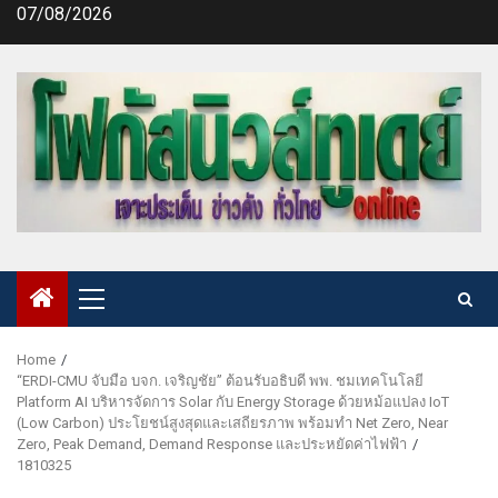
Skip
07/08/2026
to
content
Primary
Menu
Home
“ERDI-CMU จับมือ บจก. เจริญชัย” ต้อนรับอธิบดี พพ. ชมเทคโนโลยี
Platform AI บริหารจัดการ Solar กับ Energy Storage ด้วยหม้อแปลง IoT
(Low Carbon) ประโยชน์สูงสุดและเสถียรภาพ พร้อมทำ Net Zero, Near
Zero, Peak Demand, Demand Response และประหยัดค่าไฟฟ้า
1810325