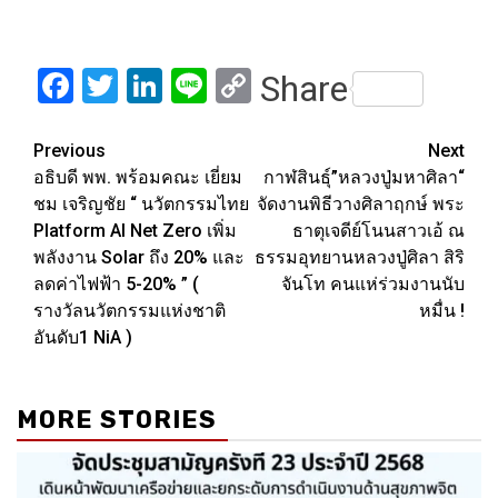
Facebook
Twitter
LinkedIn
Line
Copy
Share
Link
Post
Previous
Next
อธิบดี พพ. พร้อมคณะ เยี่ยม
กาฬสินธุ์”หลวงปู่มหาศิลา“
navigation
ชม เจริญชัย “ นวัตกรรมไทย
จัดงานพิธีวางศิลาฤกษ์ พระ
Platform AI Net Zero เพิ่ม
ธาตุเจดีย์โนนสาวเอ้ ณ
พลังงาน Solar ถึง 20% และ
ธรรมอุทยานหลวงปู่ศิลา สิริ
ลดค่าไฟฟ้า 5-20% ” (
จันโท คนแห่ร่วมงานนับ
รางวัลนวัตกรรมแห่งชาติ
หมื่น !
อันดับ1 NiA )
MORE STORIES