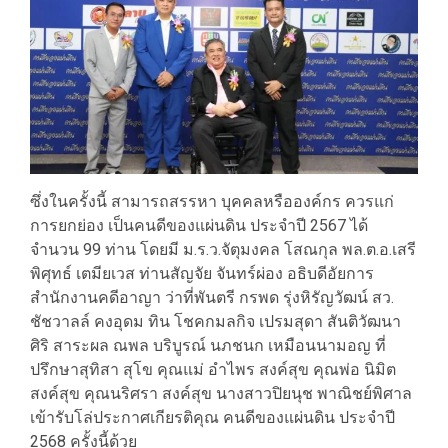
ซึ่งในครั้งนี้ สามารถสรรหา บุคคลหรือองค์กร ควรแก่
การยกย่อง เป็นคนดีของแผ่นดิน ประจำปี 2567 ได้
จำนวน 99 ท่าน โดยมี ม.ร.ว.จัตุมงคล โสณกุล พล.ต.อ.เสรี
พิศุทธ์ เตมียเวส ท่านสัญจัย จันทร์ผ่อง อธิบดีอัยการ
สำนักงานคดีอาญา ว่าที่พันตรี กรพด รุ่งหิรัญวัฒน์ สว.
ชัชวาลล์ คงอุดม ทิน โชคกมลกิจ เปรมสุดา สันติวัฒนา
ศิริ สาระผล ณพล บริบูรณ์ นภชนก เหมือนนามอญ ที่
ปรึกษาสุทิสา สุโข คุณแม่ อำไพร สงค์สุข คุณพ่อ นิมิต
สงค์สุข คุณนริศรา สงค์สุข นางสาวปิยนุช พาณิชย์พิศาล
เข้ารับโล่ประกาศเกียรติคุณ คนดีของแผ่นดิน ประจำปี
2568 ครั้งนี้ด้วย