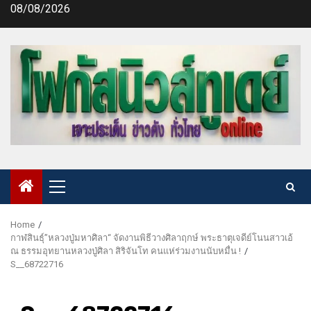
Skip
08/08/2026
to
content
Primary
Menu
Home
กาฬสินธุ์”หลวงปู่มหาศิลา“ จัดงานพิธีวางศิลาฤกษ์ พระธาตุเจดีย์โนนสาวเอ้
ณ ธรรมอุทยานหลวงปู่ศิลา สิริจันโท คนแห่ร่วมงานนับหมื่น !
S__68722716