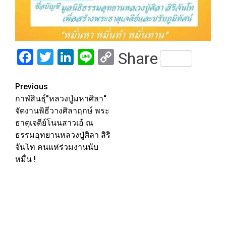
Facebook
Twitter
LinkedIn
Line
Copy
Share
Link
Post
Previous
กาฬสินธุ์”หลวงปู่มหาศิลา“
navigation
จัดงานพิธีวางศิลาฤกษ์ พระ
ธาตุเจดีย์โนนสาวเอ้ ณ
ธรรมอุทยานหลวงปู่ศิลา สิริ
จันโท คนแห่ร่วมงานนับ
หมื่น !