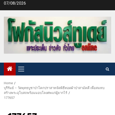
Skip
07/08/2026
to
content
Primary
Menu
Home
บุรีรัมย์ – วัดพุทธบูชาป่าโคกปราสาทจัดพิธีทอดผ้าป่าสามัคคี เพื่อสมทบ
สร้างพระอุโบสถพร้อมมอบโลงศพแก่ผู้ยากไร้
177657