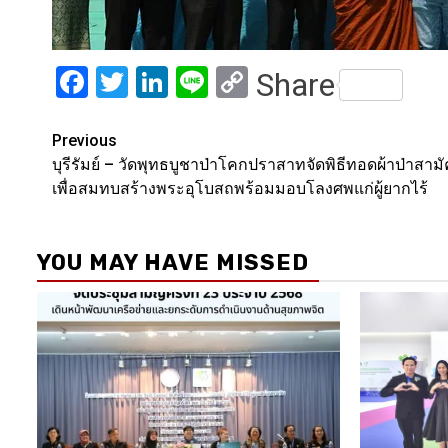
Facebook
Twitter
LinkedIn
Line
Copy
Share
Link
Post
Previous
บุรีรัมย์ – วัดพุทธบูชาป่าโคกปราสาทจัดพิธีทอดผ้าป่าสามั
navigation
เพื่อสมทบสร้างพระอุโบสถพร้อมมอบโลงศพแก่ผู้ยากไร้
YOU MAY HAVE MISSED