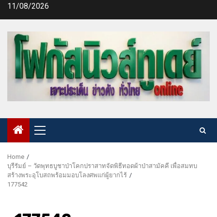
Skip
11/08/2026
to
content
Primary
Menu
Home
บุรีรัมย์ – วัดพุทธบูชาป่าโคกปราสาทจัดพิธีทอดผ้าป่าสามัคคี เพื่อสมทบ
สร้างพระอุโบสถพร้อมมอบโลงศพแก่ผู้ยากไร้
177542