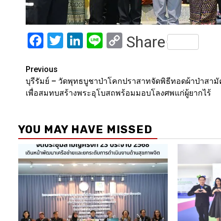
Facebook
Twitter
LinkedIn
Line
Copy
Share
Link
Post
Previous
บุรีรัมย์ – วัดพุทธบูชาป่าโคกปราสาทจัดพิธีทอดผ้าป่าสามั
navigation
เพื่อสมทบสร้างพระอุโบสถพร้อมมอบโลงศพแก่ผู้ยากไร้
YOU MAY HAVE MISSED