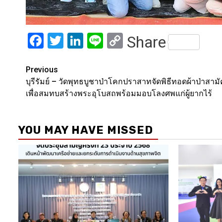
Facebook
Twitter
LinkedIn
Line
Copy
Share
Link
Post
Previous
บุรีรัมย์ – วัดพุทธบูชาป่าโคกปราสาทจัดพิธีทอดผ้าป่าสามั
navigation
เพื่อสมทบสร้างพระอุโบสถพร้อมมอบโลงศพแก่ผู้ยากไร้
YOU MAY HAVE MISSED