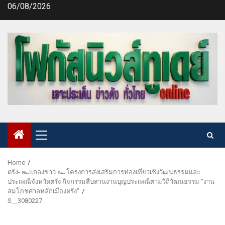
Skip
06/08/2026
to
content
Primary
Menu
Home
ตรัง- ๛แถลงข่าว ๛ โครงการส่งเสริมการท่องเที่ยวเชิงวัฒนธรรมและ
ประเพณีจังหวัดตรัง กิจกรรมสืบสานงานบุญประเพณีตามวิถีวัฒนธรรม “งาน
สมโภชศาลหลักเมืองตรัง”
S__3080227