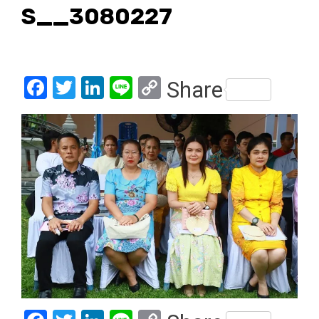
S__3080227
Facebook
Twitter
LinkedIn
Line
Copy
Share
Link