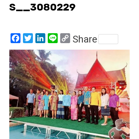
S__3080229
Facebook
Twitter
LinkedIn
Line
Copy
Share
Link