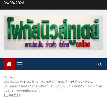
Skip
06/08/2026
to
content
Primary
Menu
Home
ตรัง- ๛แถลงข่าว ๛ โครงการส่งเสริมการท่องเที่ยวเชิงวัฒนธรรมและ
ประเพณีจังหวัดตรัง กิจกรรมสืบสานงานบุญประเพณีตามวิถีวัฒนธรรม “งาน
สมโภชศาลหลักเมืองตรัง”
S__3080229